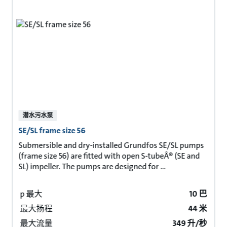
潜水污水泵
SE/SL frame size 56
Submersible and dry-installed Grundfos SE/SL pumps
(frame size 56) are fitted with open S-tubeÂ® (SE and
SL) impeller. The pumps are designed for ...
p 最大
10 巴
最大扬程
44 米
最大流量
349 升/秒