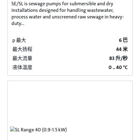
SE/SL is sewage pumps for submersible and dry
installations designed for handling wastewater,
process water and unscreened raw sewage in heavy-
duty...
p 最大
6 巴
最大扬程
44 米
最大流量
83 升/秒
液体温度
0 .. 40 °C