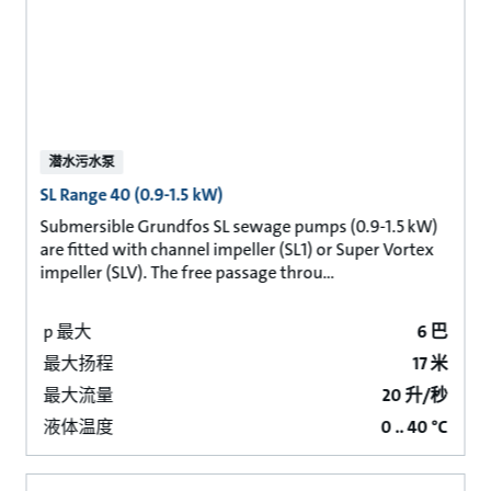
潜水污水泵
SL Range 40 (0.9-1.5 kW)
Submersible Grundfos SL sewage pumps (0.9-1.5 kW)
are fitted with channel impeller (SL1) or Super Vortex
impeller (SLV). The free passage throu...
p 最大
6 巴
最大扬程
17 米
最大流量
20 升/秒
液体温度
0 .. 40 °C