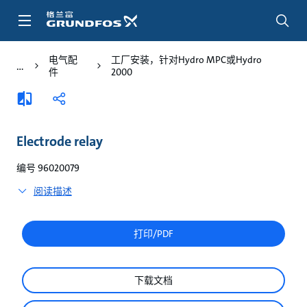
跳
转
到
主
电气配
工厂安装，针对Hydro MPC或Hydro
要
件
2000
内
容
添
分
加
享
比
较
Electrode relay
编号 96020079
阅读描述
打印/PDF
下载文档