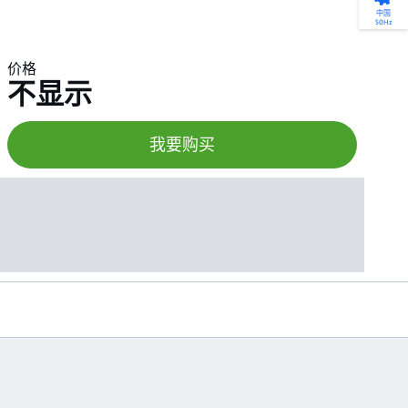
产品选型
您的全天候自助服务工具
网络学院 - 免费在线培训
点滴皆可为
中国
50Hz
找到符合您安装要求的合适的泵解决方案。
访问我们的自助服务工具，搜索有关报价、
利用免费在线培训服务，浏览我们不断增长
我们不仅仅是一家水泵公司。我们相信每一
选型、选择和比较泵和泵系统。
请求、备件等的各种即时信息。
的在线课程和学习轨迹库，获得徽章和证
滴水都蕴含着无限的可能性，而且水拥有改
价格
书。
变世界的力量。
不显示
开始选型
转至 MyGrundfos
开始网络学院学习
了解更多
我要购买