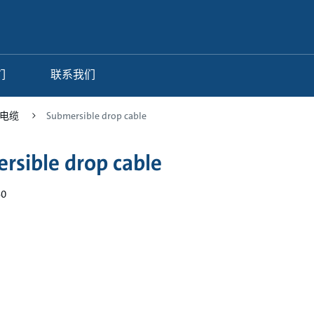
们
联系我们
电缆
Submersible drop cable
rsible drop cable
60