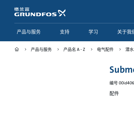
跳
转
到
主
要
产品与服务
支持
学习
关于我
内
容
产品与服务
产品名 A - Z
电气配件
潜水
产品与服务
支持
学习
关于我们
Subme
Grundfos 中国
产品类别
联系服务
研究与见解
编号 00id40
应用
常见问题
格调学院
集团简介
配件
产品名 A - Z
服务指南
网络课程
我们的宗旨和价值观
选型页面
我们的工作
行业
合作伙伴