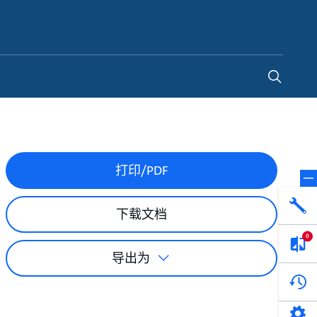
China
-
ZH
打印/PDF
下载文档
0
导出为