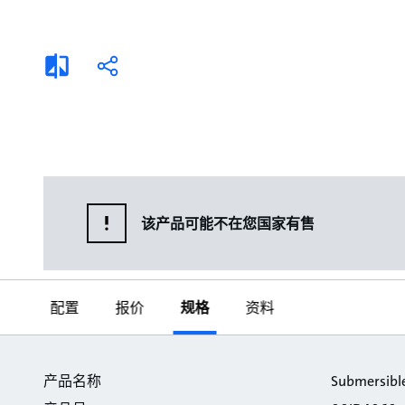
选择液体
可持续发展
商业建筑设计师
招贤纳士
添
分
加
享
家用水泵&花园用泵
案例
比
较
高级选型
媒体
泵替换
该产品可能不在您国家有售
配置
报价
规格
资料
规格
产品名称
Submersible