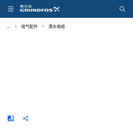
跳
转
到
主
电气配件
潜水电缆
要
内
容
添
分
加
享
比