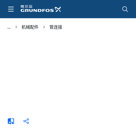
跳
转
到
主
机械配件
管连接
要
内
容
添
分
加
享
比