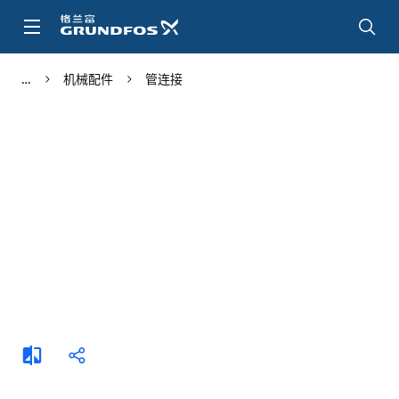
跳
转
到
主
机械配件
管连接
要
内
容
添
分
加
享
比