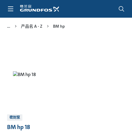
跳
转
到
主
产品名 A - Z
BM hp
要
内
容
密封泵
BM hp 18