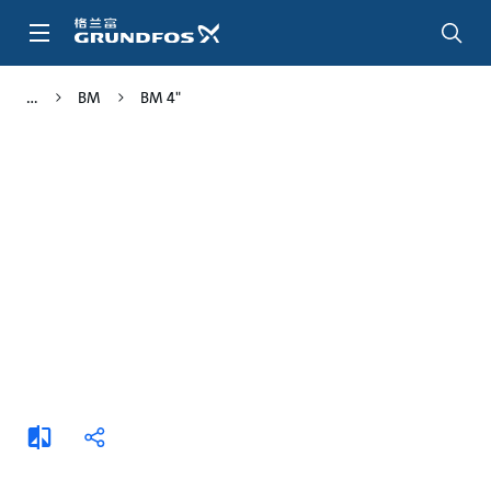
跳
转
到
主
BM
BM 4"
要
内
容
添
分
加
享
比