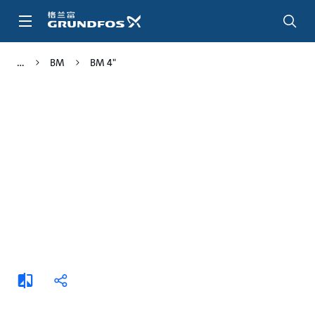
跳
转
到
主
BM
BM 4"
要
内
容
添
分
加
享
比