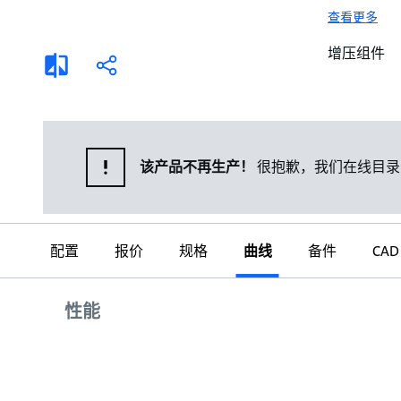
选择液体
可持续发展
查看更多
商业建筑设计师
招贤纳士
增压组件
添
分
加
享
家用水泵&花园用泵
案例
比
较
高级选型
媒体
泵替换
该产品不再生产！
很抱歉，我们在线目录
配置
报价
规格
曲线
备件
CAD
曲线
性能