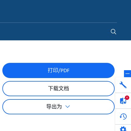
China
-
ZH
打印/PDF
产品选型
您的全天候自助服务工具
网络学院 - 免费在线培训
点滴皆可为
下载文档
找到符合您安装要求的合适的泵解决方案。
访问我们的自助服务工具，搜索有关报价、
利用免费在线培训服务，浏览我们不断增长
我们不仅仅是一家水泵公司。我们相信每一
选型、选择和比较泵和泵系统。
请求、备件等的各种即时信息。
的在线课程和学习轨迹库，获得徽章和证
滴水都蕴含着无限的可能性，而且水拥有改
0
书。
变世界的力量。
导出为
开始选型
转至 MyGrundfos
开始网络学院学习
了解更多