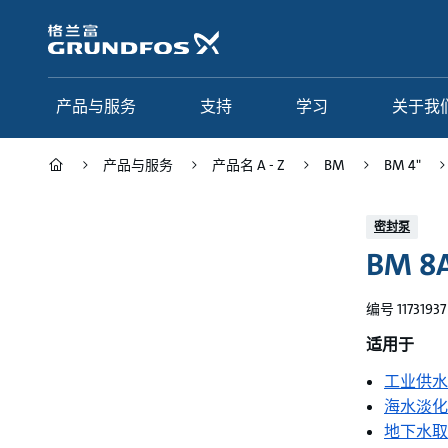
跳
转
到
主
要
产品与服务
支持
学习
关于我
内
容
产品与服务
产品名 A - Z
BM
BM 4"
产品与服务
支持
学习
关于我们
密封泵
BM 8A
Grundfos 中国
产品类别
联系服务
研究与见解
应用
常见问题
格调学院
集团简介
编号 11731937
产品名 A - Z
服务指南
网络课程
我们的宗旨和价值观
适用于
工业供水
选型页面
我们的工作
海水淡化
行业
合作伙伴
地下水取