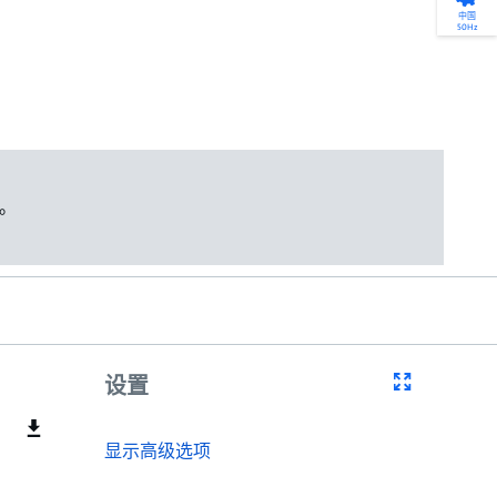
中国
50Hz
。
设置
显示高级选项