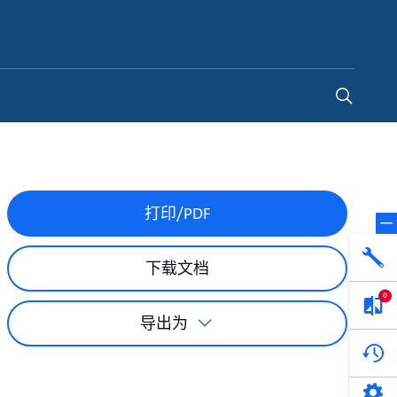
China
-
ZH
打印/PDF
下载文档
0
导出为