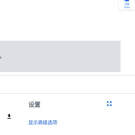
产品选型
您的全天候自助服务工具
网络学院 - 免费在线培训
点滴皆可为
中国
50Hz
找到符合您安装要求的合适的泵解决方案。
访问我们的自助服务工具，搜索有关报价、
利用免费在线培训服务，浏览我们不断增长
我们不仅仅是一家水泵公司。我们相信每一
选型、选择和比较泵和泵系统。
请求、备件等的各种即时信息。
的在线课程和学习轨迹库，获得徽章和证
滴水都蕴含着无限的可能性，而且水拥有改
书。
变世界的力量。
开始选型
转至 MyGrundfos
开始网络学院学习
了解更多
。
设置
显示高级选项