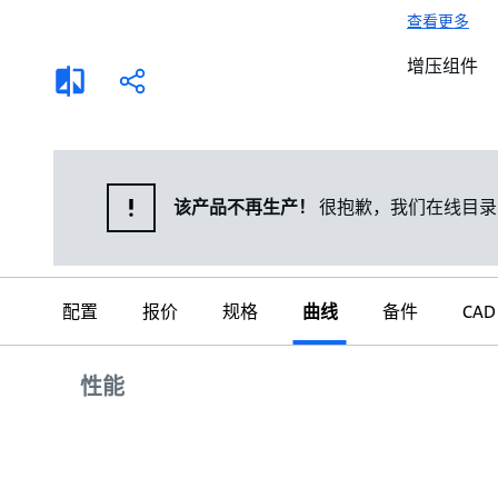
选择液体
可持续发展
查看更多
商业建筑设计师
招贤纳士
增压组件
添
分
加
享
家用水泵&花园用泵
案例
比
较
高级选型
媒体
泵替换
该产品不再生产！
很抱歉，我们在线目录
配置
报价
规格
曲线
备件
CAD
曲线
性能