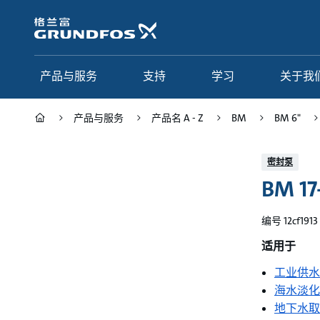
跳
转
到
主
要
产品与服务
支持
学习
关于我
内
容
产品与服务
产品名 A - Z
BM
BM 6"
产品与服务
支持
学习
关于我们
密封泵
BM 17
Grundfos 中国
产品类别
联系服务
研究与见解
应用
常见问题
格调学院
集团简介
编号 12cf1913
产品名 A - Z
服务指南
网络课程
我们的宗旨和价值观
适用于
工业供水
选型页面
我们的工作
海水淡化
行业
合作伙伴
地下水取