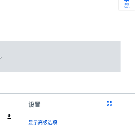
产品选型
您的全天候自助服务工具
网络学院 - 免费在线培训
点滴皆可为
中国
50Hz
找到符合您安装要求的合适的泵解决方案。
访问我们的自助服务工具，搜索有关报价、
利用免费在线培训服务，浏览我们不断增长
我们不仅仅是一家水泵公司。我们相信每一
选型、选择和比较泵和泵系统。
请求、备件等的各种即时信息。
的在线课程和学习轨迹库，获得徽章和证
滴水都蕴含着无限的可能性，而且水拥有改
书。
变世界的力量。
开始选型
转至 MyGrundfos
开始网络学院学习
了解更多
。
设置
显示高级选项