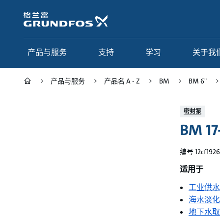
跳
转
到
主
要
产品与服务
支持
学习
关于我
内
容
产品与服务
产品名 A - Z
BM
BM 6"
产品与服务
支持
学习
关于我们
密封泵
BM 17
Grundfos 中国
产品类别
联系服务
研究与见解
应用
常见问题
格调学院
集团简介
编号 12cf1926
产品名 A - Z
服务指南
网络课程
我们的宗旨和价值观
适用于
工业供水
选型页面
我们的工作
海水淡化
行业
合作伙伴
地下水取