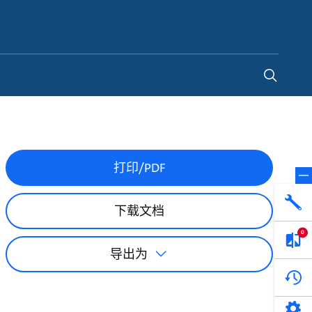
China
-
ZH
打印/PDF
下载文档
0
导出为