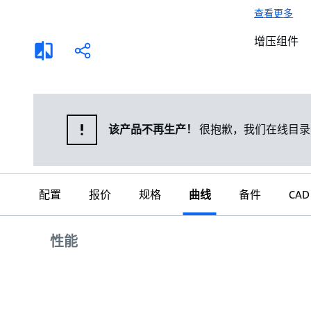
选择液体
可持续发展
查看更多
商业建筑设计师
招贤纳士
增压组件
添
分
加
享
家用水泵&花园用泵
案例
比
较
高级选型
媒体
泵替换
该产品不再生产！
很抱歉，我们在线目录
配置
报价
规格
曲线
备件
CAD
曲线
性能