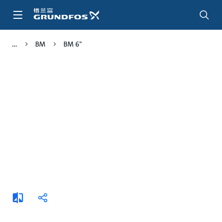
跳
转
到
主
BM
BM 6"
要
内
容
添
分
加
享
比