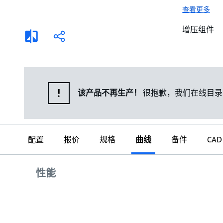
选择液体
可持续发展
查看更多
商业建筑设计师
招贤纳士
增压组件
添
分
加
享
家用水泵&花园用泵
案例
比
较
高级选型
媒体
泵替换
该产品不再生产！
很抱歉，我们在线目录
配置
报价
规格
曲线
备件
CAD
曲线
性能