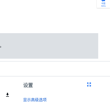
产品选型
点滴皆可为
中国
50Hz
找到符合您安装要求的合适的泵解决方案。
我们不仅仅是一家水泵公司。我们相信每一
选型、选择和比较泵和泵系统。
滴水都蕴含着无限的可能性，而且水拥有改
变世界的力量。
开始选型
了解更多
。
设置
显示高级选项