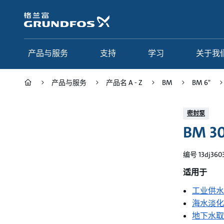
跳
转
到
主
要
产品与服务
支持
学习
关于我
内
容
产品与服务
产品名 A - Z
BM
BM 6"
产品与服务
支持
学习
关于我们
密封泵
BM 3
Grundfos 中国
产品类别
联系服务
研究与见解
应用
常见问题
格调学院
集团简介
编号 13dj360
产品名 A - Z
服务指南
网络课程
我们的宗旨和价值观
适用于
工业供水
选型页面
我们的工作
海水淡化
行业
合作伙伴
地下水取