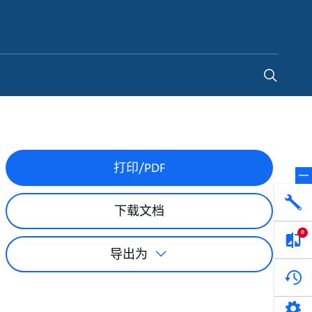
China
-
ZH
打印/PDF
您的全天候自助服务工具
网络学院 - 免费在线培训
下载文档
访问我们的自助服务工具，搜索有关报价、
利用免费在线培训服务，浏览我们不断增长
请求、备件等的各种即时信息。
的在线课程和学习轨迹库，获得徽章和证
0
书。
导出为
转至 MyGrundfos
开始网络学院学习