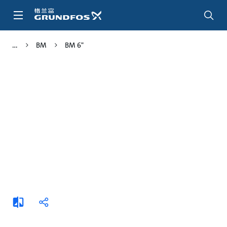
跳
转
到
主
BM
BM 6"
要
内
容
添
分
加
享
比