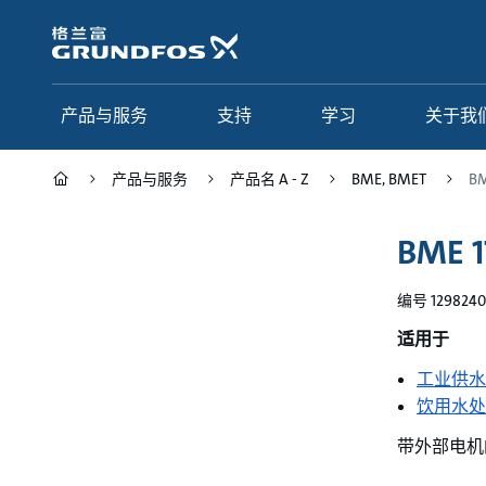
跳
转
到
主
要
产品与服务
支持
学习
关于我
内
容
产品与服务
产品名 A - Z
BME, BMET
BM
产品与服务
支持
学习
关于我们
BME 1
Grundfos 中国
产品类别
联系服务
研究与见解
编号 1298240
应用
常见问题
格调学院
集团简介
适用于
产品名 A - Z
服务指南
网络课程
我们的宗旨和价值观
工业供水
饮用水处
选型页面
我们的工作
带外部电机
行业
合作伙伴