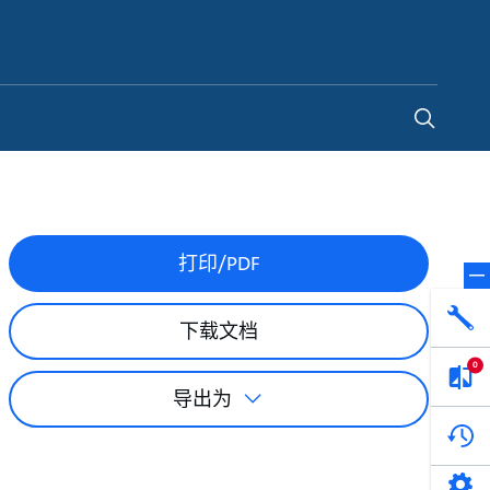
China
-
ZH
打印/PDF
下载文档
0
导出为