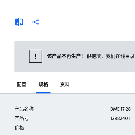
选择液体
可持续发展
商业建筑设计师
招贤纳士
添
分
加
享
家用水泵&花园用泵
案例
比
较
高级选型
媒体
泵替换
该产品不再生产！
很抱歉，我们在线目录
配置
规格
资料
规格
产品名称
BME 17-28
产品号
12982401
价格