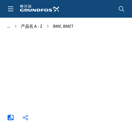
跳
转
到
主
产品名 A - Z
BME, BMET
要
内
容
添
分
加
享
比