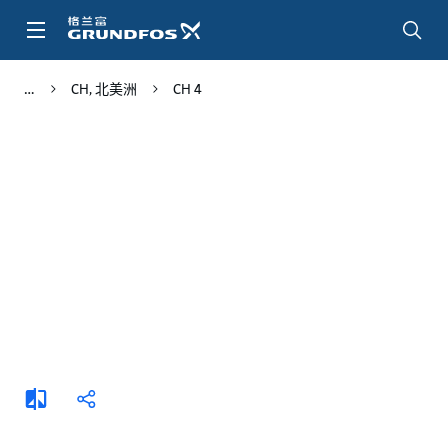
跳
转
到
主
CH, 北美洲
CH 4
要
内
容
添
分
加
享
比