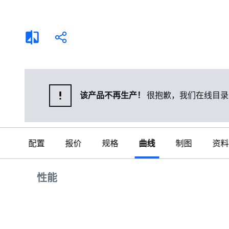
选择液体
可持续发展
商业建筑设计师
招贤纳士
添
分
加
享
家用水泵&花园用泵
案例
比
较
高级选型
媒体
泵替换
该产品不再生产！
很抱歉，我们在线目录
配置
报价
规格
曲线
制图
资料
曲线
性能