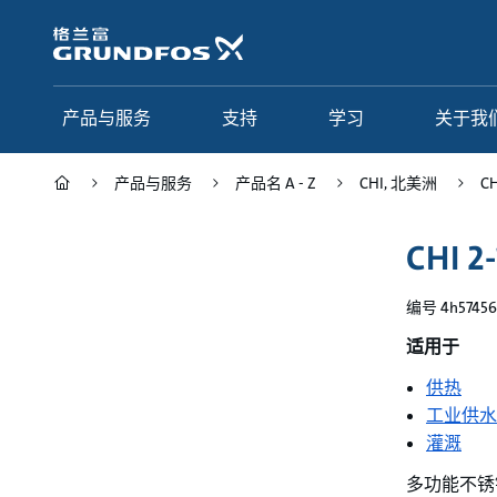
跳
转
到
主
要
产品与服务
支持
学习
关于我
内
容
产品与服务
产品名 A - Z
CHI, 北美洲
CH
产品与服务
支持
学习
关于我们
CHI 2
Grundfos 中国
产品类别
联系服务
研究与见解
编号 4h57456
应用
常见问题
格调学院
集团简介
适用于
产品名 A - Z
服务指南
网络课程
我们的宗旨和价值观
供热
工业供水
选型页面
我们的工作
灌溉
行业
合作伙伴
多功能不锈