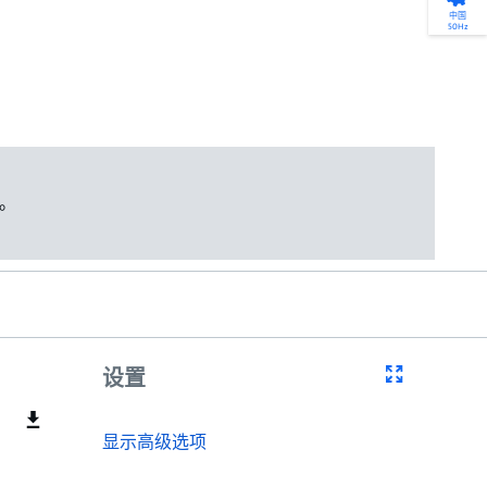
产品选型
您的全天候自助服务工具
网络学院 - 免费在线培训
点滴皆可为
中国
50Hz
找到符合您安装要求的合适的泵解决方案。
访问我们的自助服务工具，搜索有关报价、
利用免费在线培训服务，浏览我们不断增长
我们不仅仅是一家水泵公司。我们相信每一
选型、选择和比较泵和泵系统。
请求、备件等的各种即时信息。
的在线课程和学习轨迹库，获得徽章和证
滴水都蕴含着无限的可能性，而且水拥有改
书。
变世界的力量。
开始选型
转至 MyGrundfos
开始网络学院学习
了解更多
。
设置
显示高级选项