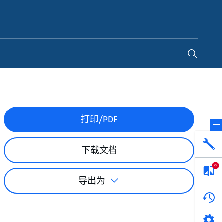
China
-
ZH
打印/PDF
下载文档
0
导出为