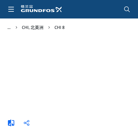
跳
转
到
主
CHI, 北美洲
CHI 8
要
内
容
添
分
加
享
比