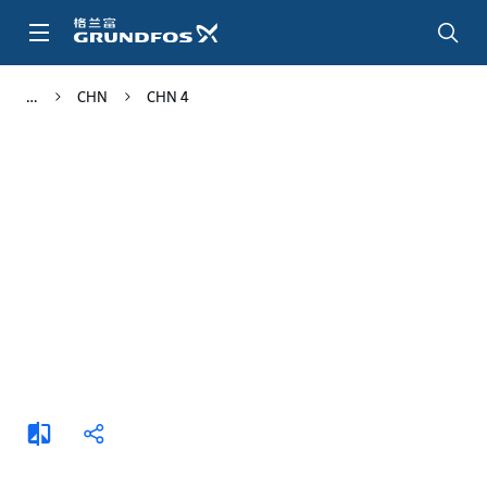
跳
转
到
主
CHN
CHN 4
要
内
容
添
分
加
享
比