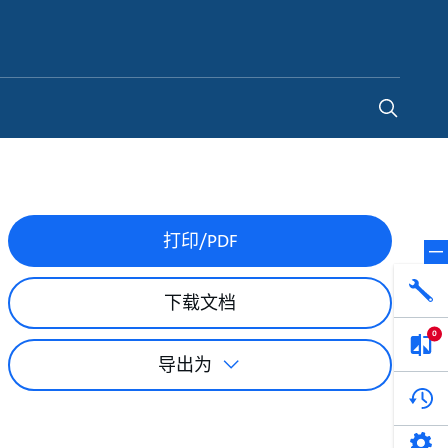
China
-
ZH
打印/PDF
下载文档
0
导出为