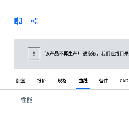
选择液体
可持续发展
商业建筑设计师
招贤纳士
添
分
加
享
家用水泵&花园用泵
案例
比
较
高级选型
媒体
泵替换
该产品不再生产！
很抱歉，我们在线目录
配置
报价
规格
曲线
备件
CAD
曲线
性能