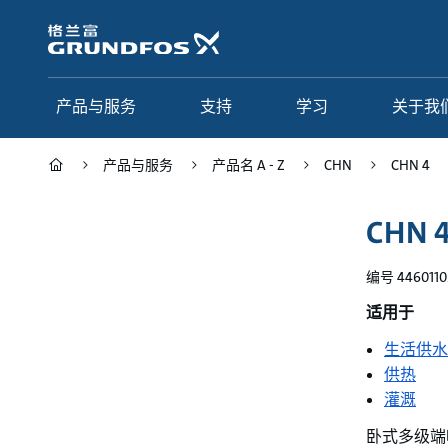
跳
转
到
主
要
产品与服务
支持
学习
关于我
内
容
产品与服务
产品名 A - Z
CHN
CHN 4
产品与服务
支持
学习
关于我们
CHN 4
Grundfos 中国
产品类别
联系服务
研究与见解
编号 4460110
应用
常见问题
格调学院
集团简介
适用于
产品名 A - Z
服务指南
网络课程
我们的宗旨和价值观
生活供水
供热
选型页面
我们的工作
灌溉
行业
合作伙伴
卧式多级端