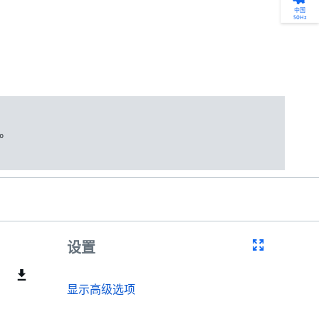
产品选型
您的全天候自助服务工具
网络学院 - 免费在线培训
点滴皆可为
中国
50Hz
找到符合您安装要求的合适的泵解决方案。
访问我们的自助服务工具，搜索有关报价、
利用免费在线培训服务，浏览我们不断增长
我们不仅仅是一家水泵公司。我们相信每一
选型、选择和比较泵和泵系统。
请求、备件等的各种即时信息。
的在线课程和学习轨迹库，获得徽章和证
滴水都蕴含着无限的可能性，而且水拥有改
书。
变世界的力量。
开始选型
转至 MyGrundfos
开始网络学院学习
了解更多
。
设置
显示高级选项