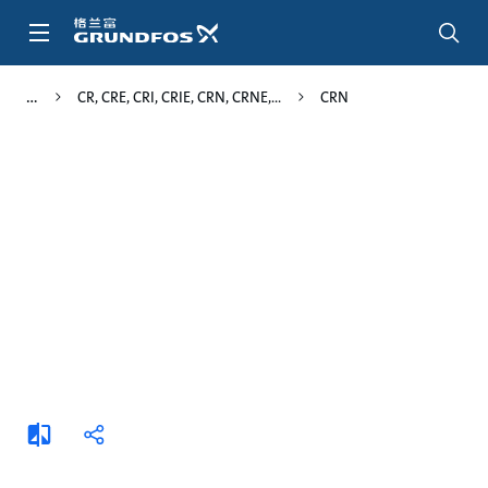
跳
转
到
主
CR, CRE, CRI, CRIE, CRN, CRNE,
CRN
要
内
容
添
分
加
享
比