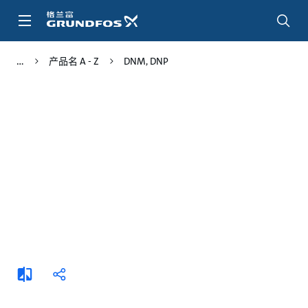
跳
转
到
主
产品名 A - Z
DNM, DNP
要
内
容
添
分
加
享
比