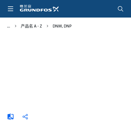
跳
转
到
主
产品名 A - Z
DNM, DNP
要
内
容
添
分
加
享
比