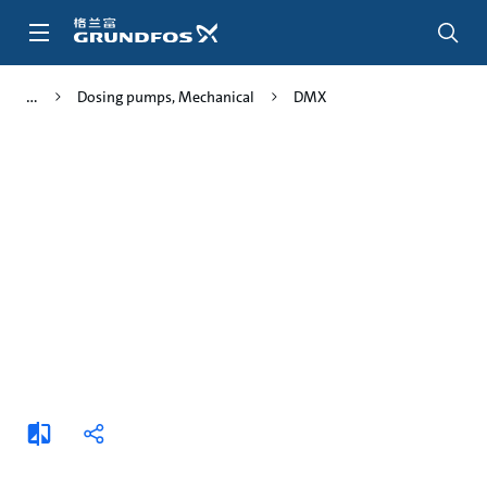
跳
转
到
主
Dosing pumps, Mechanical
DMX
要
内
容
添
分
加
享
比