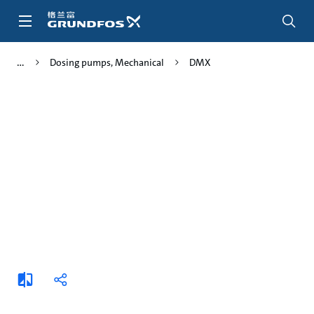
跳
转
到
主
Dosing pumps, Mechanical
DMX
要
内
容
添
分
加
享
比