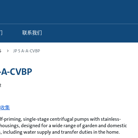
们
联系我们
6
JP 5 A-A-CVBP
A-A-CVBP
2
收集
lf-priming, single-stage centrifugal pumps with stainless-
housings, designed for a wide range of garden and domestic
, including water supply and transfer duties in the home.