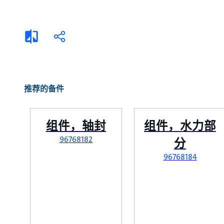
选择液体
可持续发展
商业建筑设计师
招贤纳士
添
分
加
享
家用水泵&花园用泵
案例
比
较
高级选型
媒体
泵替换
推荐的备件
组件，轴封
组件，水力部
96768182
分
96768184