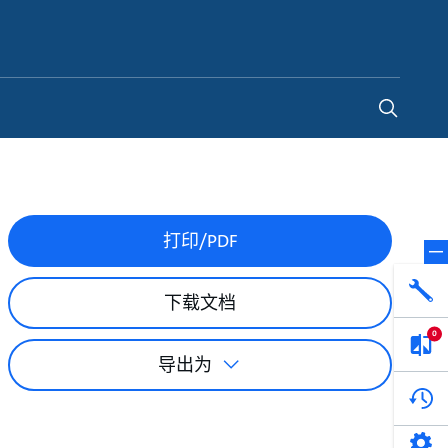
China
-
ZH
打印/PDF
下载文档
0
导出为