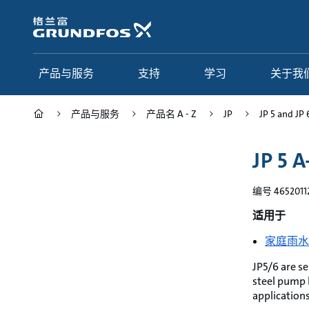
跳
转
到
主
要
产品与服务
支持
学习
关于我
内
容
产品与服务
产品名 A - Z
JP
JP 5 and JP 
产品与服务
支持
学习
关于我们
JP 5 
Grundfos 中国
产品类别
联系服务
研究与见解
编号 4652011
应用
常见问题
格调学院
集团简介
适用于
产品名 A - Z
服务指南
网络课程
我们的宗旨和价值观
家庭雨水
选型页面
我们的工作
JP5/6 are se
steel pump 
行业
合作伙伴
applications