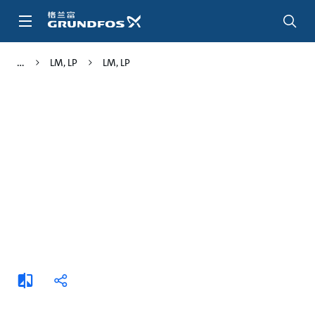
跳
转
到
主
LM, LP
LM, LP
要
内
容
添
分
加
享
比