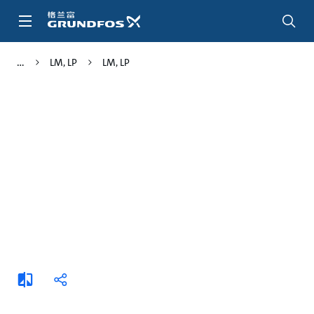
跳
转
到
主
LM, LP
LM, LP
要
内
容
添
分
加
享
比