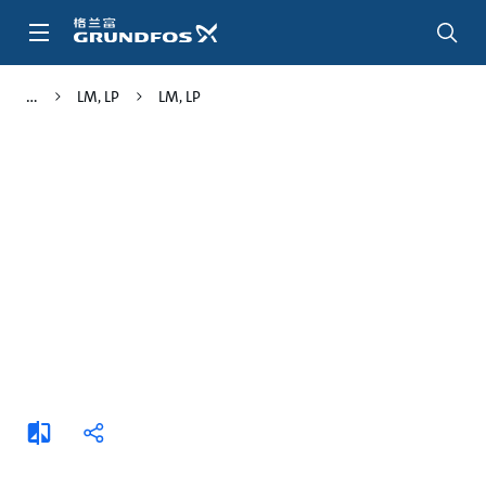
跳
转
到
主
LM, LP
LM, LP
要
内
容
添
分
加
享
比