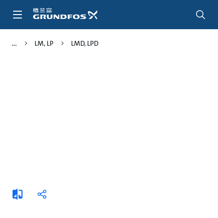
跳
转
到
主
LM, LP
LMD, LPD
要
内
容
添
分
加
享
比