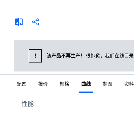
选择液体
可持续发展
商业建筑设计师
招贤纳士
添
分
加
享
家用水泵&花园用泵
案例
比
较
高级选型
媒体
泵替换
该产品不再生产！
很抱歉，我们在线目录
配置
报价
规格
曲线
制图
资料
曲线
性能