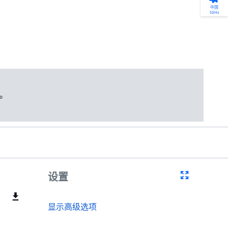
产品选型
您的全天候自助服务工具
网络学院 - 免费在线培训
中国
50Hz
找到符合您安装要求的合适的泵解决方案。
访问我们的自助服务工具，搜索有关报价、
利用免费在线培训服务，浏览我们不断增长
选型、选择和比较泵和泵系统。
请求、备件等的各种即时信息。
的在线课程和学习轨迹库，获得徽章和证
书。
开始选型
转至 MyGrundfos
开始网络学院学习
。
设置
显示高级选项