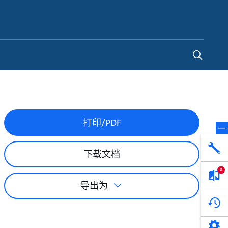
China
-
ZH
打印/PDF
点滴皆可为
下载文档
我们不仅仅是一家水泵公司。我们相信每一
滴水都蕴含着无限的可能性，而且水拥有改
0
变世界的力量。
导出为
了解更多