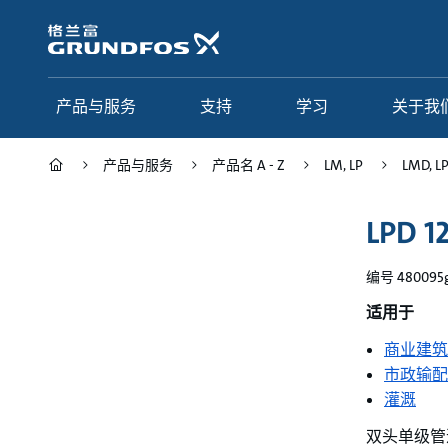
跳
转
到
主
要
产品与服务
支持
学习
关于我
内
容
产品与服务
产品名 A - Z
LM, LP
LMD, L
产品与服务
支持
学习
关于我们
LPD 1
Grundfos 中国
产品类别
联系服务
研究与见解
编号 480095
应用
常见问题
格调学院
集团简介
适用于
产品名 A - Z
服务指南
网络课程
我们的宗旨和价值观
商业建筑
市政输配
选型页面
我们的工作
灌溉
行业
合作伙伴
双头单级管