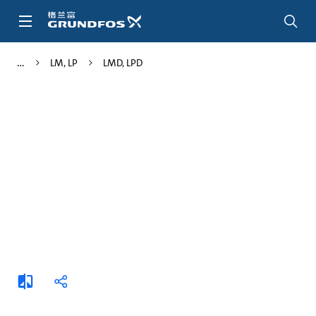
跳
转
到
主
LM, LP
LMD, LPD
要
内
容
添
分
加
享
比