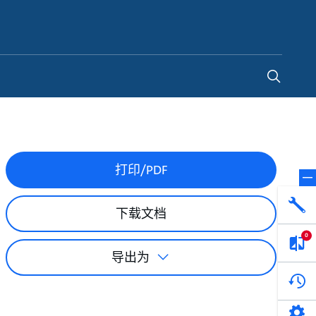
China
-
ZH
打印/PDF
下载文档
0
导出为