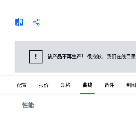
选择液体
可持续发展
商业建筑设计师
招贤纳士
添
分
加
享
家用水泵&花园用泵
案例
比
较
高级选型
媒体
泵替换
该产品不再生产！
很抱歉，我们在线目录
配置
报价
规格
曲线
备件
制图
曲线
性能