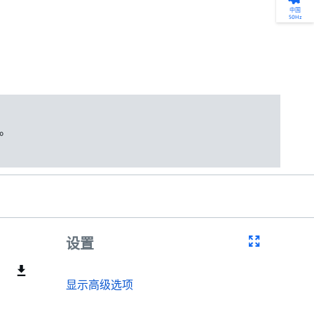
产品选型
您的全天候自助服务工具
网络学院 - 免费在线培训
点滴皆可为
中国
50Hz
找到符合您安装要求的合适的泵解决方案。
访问我们的自助服务工具，搜索有关报价、
利用免费在线培训服务，浏览我们不断增长
我们不仅仅是一家水泵公司。我们相信每一
选型、选择和比较泵和泵系统。
请求、备件等的各种即时信息。
的在线课程和学习轨迹库，获得徽章和证
滴水都蕴含着无限的可能性，而且水拥有改
书。
变世界的力量。
开始选型
转至 MyGrundfos
开始网络学院学习
了解更多
。
设置
显示高级选项