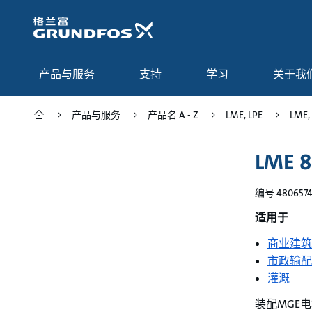
跳
转
到
主
要
产品与服务
支持
学习
关于我
内
容
产品与服务
产品名 A - Z
LME, LPE
LME,
产品与服务
支持
学习
关于我们
LME 8
Grundfos 中国
产品类别
联系服务
研究与见解
编号 4806574
应用
常见问题
格调学院
集团简介
适用于
产品名 A - Z
服务指南
网络课程
我们的宗旨和价值观
商业建筑
市政输配
选型页面
我们的工作
灌溉
行业
合作伙伴
装配MGE