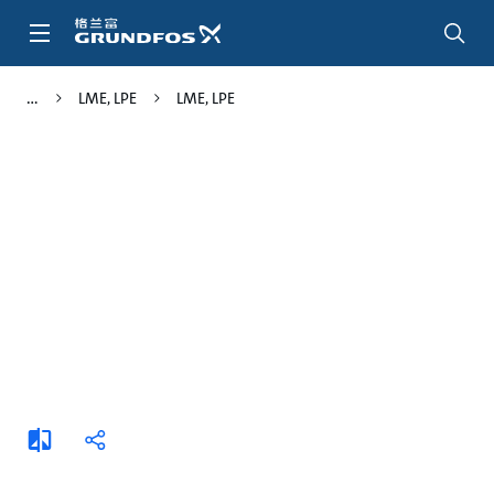
跳
转
到
主
LME, LPE
LME, LPE
要
内
容
添
分
加
享
比