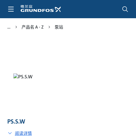
跳
转
到
主
产品名 A - Z
泵站
要
内
容
PS.S.W
阅读详情