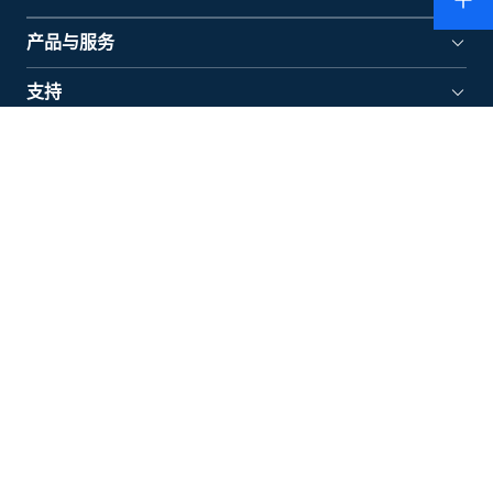
产品与服务
支持
学习
关于格兰富
快速链接
格兰富水泵（上海）有限公司
上海总部 地址：上海市闵行区苏虹路33号虹桥天地3号楼
10层 201106
电话：400 920 6655 (人工客服在线时间：工作日 8:30 –
17:30 ) | 邮箱：chinamarketing@grundfos.com