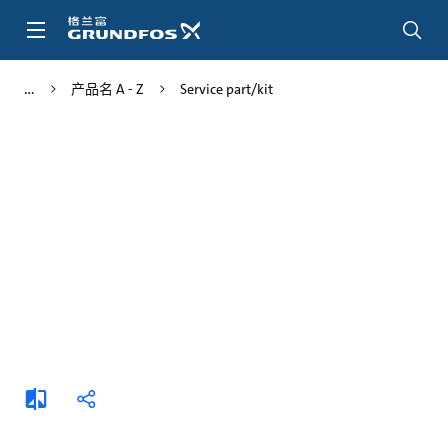
跳
转
到
主
产品名 A - Z
Service part/kit
要
内
容
添
分
加
享
比