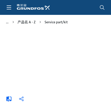
跳
转
到
主
产品名 A - Z
Service part/kit
要
内
容
添
分
加
享
比