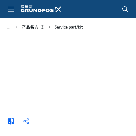
跳
转
到
主
产品名 A - Z
Service part/kit
要
内
容
添
分
加
享
比