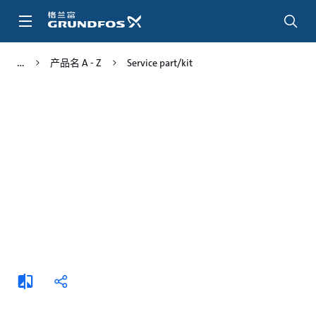
跳
转
到
主
产品名 A - Z
Service part/kit
要
内
容
添
分
加
享
比