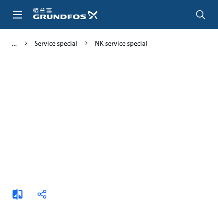
跳
转
到
主
Service special
NK service special
要
内
容
添
分
加
享
比