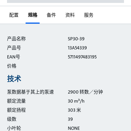
配置
规格
备件
资料
服务
规格
产品名称
SP30-39
产品号
13A54339
EAN号
5711497483195
价格
技术
泵数据基于其上的泵速
2900 转数／分钟
额定流量
30 m³/h
额定扬程
303 米
级数
39
小叶轮
NONE