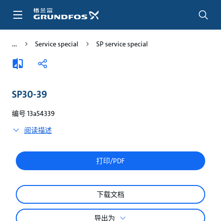
跳
转
到
主
Service special
SP service special
要
内
添
分
容
加
享
比
较
SP30-39
编号 13a54339
阅读描述
打印/PDF
下载文档
导出为