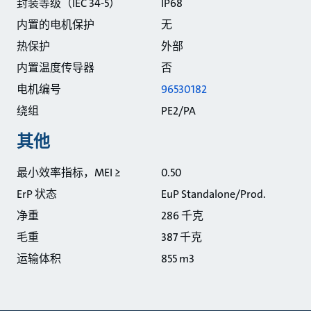
封装等级（IEC 34-5）
IP68
内置的电机保护
无
热保护
外部
内置温度传导器
否
电机编号
96530182
绕组
PE2/PA
其他
最小效率指标，MEI ≥
0.50
ErP 状态
EuP Standalone/Prod.
净重
286 千克
毛重
387 千克
运输体积
855 m3