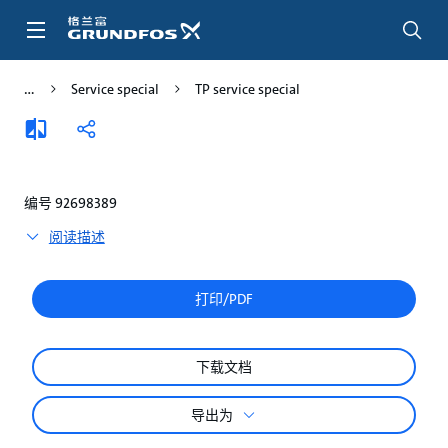
跳
转
到
主
Service special
TP service special
要
内
添
分
容
加
享
比
较
编号 92698389
阅读描述
打印/PDF
下载文档
导出为