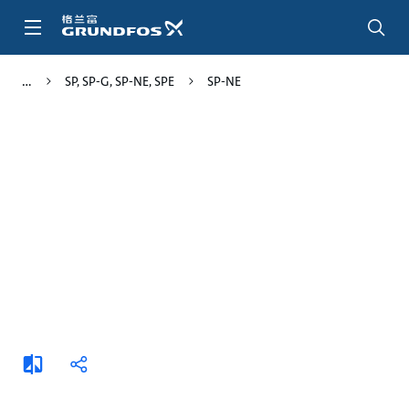
跳
转
到
主
SP, SP-G, SP-NE, SPE
SP-NE
要
内
容
添
分
加
享
比