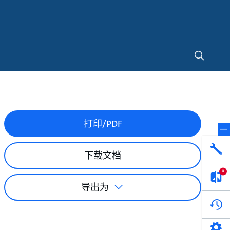
China
-
ZH
打印/PDF
产品选型
网络学院 - 免费在线培训
下载文档
找到符合您安装要求的合适的泵解决方案。
利用免费在线培训服务，浏览我们不断增长
选型、选择和比较泵和泵系统。
的在线课程和学习轨迹库，获得徽章和证
0
书。
导出为
开始选型
开始网络学院学习