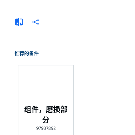
选择液体
可持续发展
商业建筑设计师
招贤纳士
添
分
加
享
家用水泵&花园用泵
案例
比
较
高级选型
媒体
泵替换
推荐的备件
组件，磨损部
分
97937892