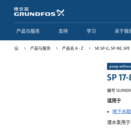
跳
转
到
主
要
产品与服务
支持
学习
关于我
内
容
产品与服务
产品名 A - Z
SP, SP-G, SP-NE, SPE
产品与服务
支持
学习
关于我们
pump withou
SP 17-
Grundfos 中国
产品类别
联系服务
研究与见解
应用
常见问题
格调学院
集团简介
编号 12c9000
产品名 A - Z
服务指南
网络课程
我们的宗旨和价值观
适用于
地下水取
选型页面
我们的工作
潜水泵用于
行业
合作伙伴