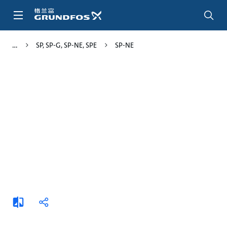
跳
转
到
主
SP, SP-G, SP-NE, SPE
SP-NE
要
内
容
添
分
加
享
比