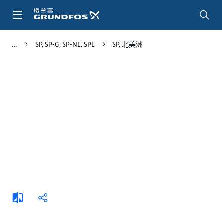
跳
转
到
主
SP, SP-G, SP-NE, SPE
SP, 北美洲
要
内
容
添
分
加
享
比