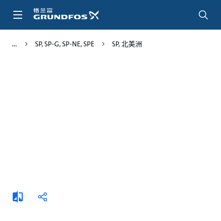
跳
转
到
主
SP, SP-G, SP-NE, SPE
SP, 北美洲
要
内
容
添
分
加
享
比