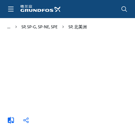
跳
转
到
主
SP, SP-G, SP-NE, SPE
SP, 北美洲
要
内
容
添
分
加
享
比